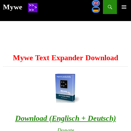
Search
Mywe
SKIP
TO
CONTENT
Mywe Text Expander Download
Download (Englisch + Deutsch)
Donate