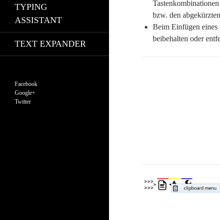
Tastenkombinationen b
TYPING
bzw. den abgekürzten 
ASSISTANT
Beim Einfügen eines
beibehalten oder entf
TEXT EXPANDER
Facebook
Google+
Twitter