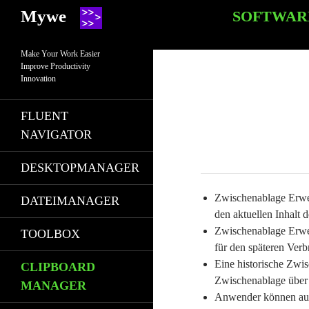
Search
SKIP TO CONTE
Mywe
SOFTWAR
Make Your Work Easier
Improve Productivity
Innovation
FLUENT
NAVIGATOR
DESKTOPMANAGER
Zwischenablage Erwei
DATEIMANAGER
den aktuellen Inhalt 
Zwischenablage Erwei
TOOLBOX
für den späteren Verb
Eine historische Zwi
CLIPBOARD
Zwischenablage über
MANAGER
Anwender können auch