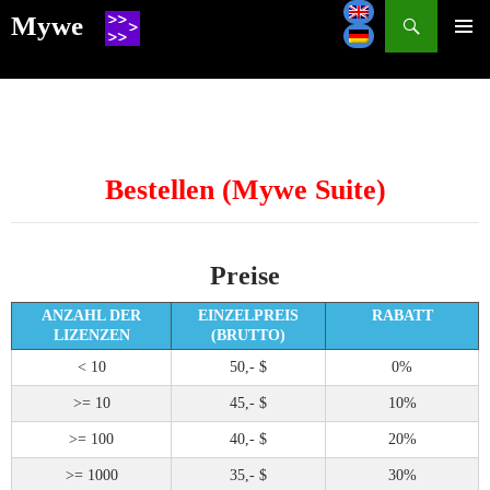
Search
Mywe
SKIP
TO
CONTENT
Bestellen (Mywe Suite)
Preise
ANZAHL DER
EINZELPREIS
RABATT
LIZENZEN
(BRUTTO)
< 10
50,- $
0%
>= 10
45,- $
10%
>= 100
40,- $
20%
>= 1000
35,- $
30%